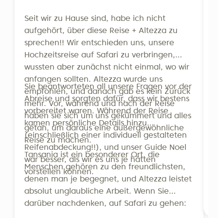
F
w
Seit wir zu Hause sind, habe ich nicht
p
aufgehört, über diese Reise + Altezza zu
u
sprechen!! Wir entschieden uns, unsere
N
Hochzeitsreise auf Safari zu verbringen,
N
wussten aber zunächst nicht einmal, wo wir
U
anfangen sollten. Altezza wurde uns
f
Sie beantworteten all unsere Fragen vor der
empfohlen, und danach gab es kein Zurück
g
Abreise und sorgten dafür, dass wir bestens
mehr. Vor, während und nach der Reise
d
vorbereitet waren. Während der Reise
haben sie sich um uns gekümmert und alles
S
kamen persönliche Details hinzu
getan, um daraus eine außergewöhnliche
h
(einschließlich einer individuell gestalteten
Reise zu machen.
I
Reifenabdeckung!!), und unser Guide Noel
e
Tansania ist ein besonderer Ort, die
war besser, als wir es uns je hätten
s
Menschen gehören zu den freundlichsten,
vorstellen können.
denen man je begegnet, und Altezza leistet
absolut unglaubliche Arbeit. Wenn Sie
B
darüber nachdenken, auf Safari zu gehen:
TUN SIE ES. Und wenn Sie darüber