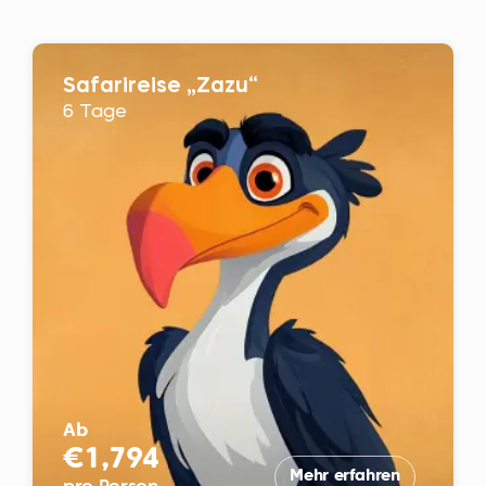
Safarireise „Zazu“
6 Tage
Ab
€1,794
Mehr erfahren