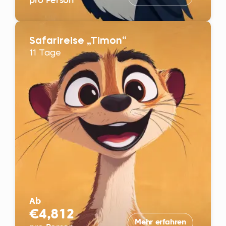
pro Person
Safarireise „Timon“
11 Tage
Ab
€4,812
Mehr erfahren