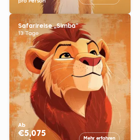
pro Person
Safarireise „Simba“
13 Tage
Ab
€5,075
Mehr erfahren