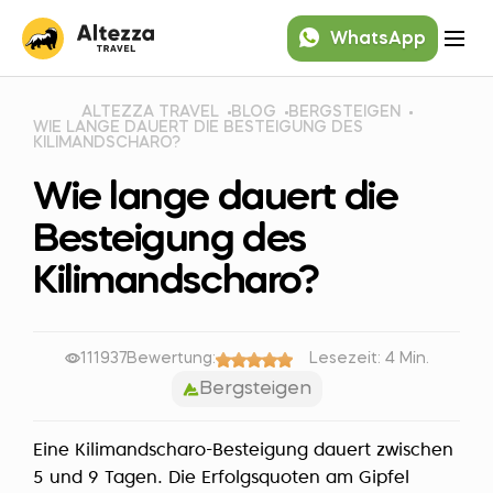
WhatsApp
ALTEZZA TRAVEL
BLOG
BERGSTEIGEN
WIE LANGE DAUERT DIE BESTEIGUNG DES
KILIMANDSCHARO?
Wie lange dauert die
Besteigung des
Kilimandscharo?
111937
Bewertung:
Lesezeit: 4 Min.
Bergsteigen
Eine Kilimandscharo-Besteigung dauert zwischen
5 und 9 Tagen. Die Erfolgsquoten am Gipfel