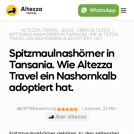
WhatsApp
ALTEZZA TRAVEL
BLOG
ÜBER ALTEZZA
SPITZMAULNASHÖRNER IN TANSANIA. WIE ALTEZZA
TRAVEL EIN NASHORNKALB ADOPTIERT HAT.
Spitzmaulnashörner in
Tansania. Wie Altezza
Travel ein Nashornkalb
adoptiert hat.
29116
Bewertung:
Lesezeit: 22 Min.
Über Altezza