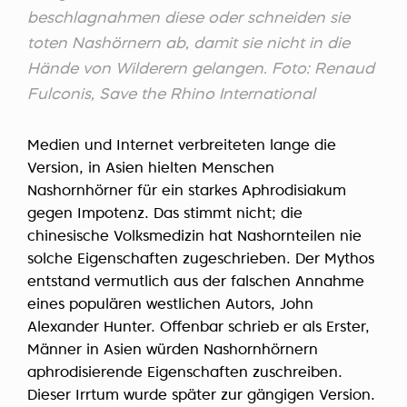
beschlagnahmen diese oder schneiden sie
toten Nashörnern ab, damit sie nicht in die
Hände von Wilderern gelangen. Foto: Renaud
Fulconis, Save the Rhino International
Medien und Internet verbreiteten lange die
Version, in Asien hielten Menschen
Nashornhörner für ein starkes Aphrodisiakum
gegen Impotenz. Das stimmt nicht; die
chinesische Volksmedizin hat Nashornteilen nie
solche Eigenschaften zugeschrieben. Der Mythos
entstand vermutlich aus der falschen Annahme
eines populären westlichen Autors,
John
Alexander Hunter
. Offenbar schrieb er als Erster,
Männer in Asien würden Nashornhörnern
aphrodisierende Eigenschaften zuschreiben.
Dieser Irrtum wurde später zur gängigen Version.