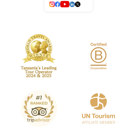
Camp alles reibungslos läuft. Jeder
Campmanager führt ein Reparaturset mit
sich, falls eine schnelle Instandsetzung
nötig wird. Da unsere Expeditionsleiter
jedes Zelt vor Beginn der Expedition
prüfen, kommt dies jedoch nur selten vor.