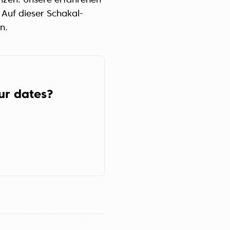
nzen. Unsere erfahrenen
Україна (Українська)
 Auf dieser Schakal-
n.
our dates?