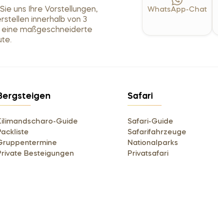
ie uns Ihre Vorstellungen,
WhatsApp-Chat
erstellen innerhalb von 3
 eine maßgeschneiderte
te.
Bergsteigen
Safari
Kilimandscharo-Guide
Safari-Guide
Packliste
Safarifahrzeuge
Gruppentermine
Nationalparks
Private Besteigungen
Privatsafari