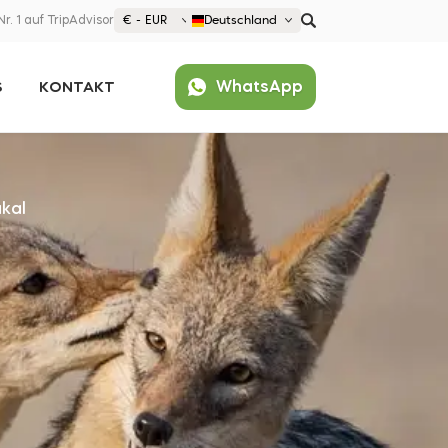
Nr. 1 auf TripAdvisor
€ - EUR
Deutschland
€ EUR
WhatsApp
S
KONTAKT
£ GBP
$ USD
Beliebt
United States (English)
France (Français)
akal
Deutschland (Deutsch)
Nederland (Nederlands)
España (Español)
Americas
Argentina (Español)
Asia
Brazil (Português)
Japan (Japanese)
Europe
United States (English)
Croatia (Hrvatski)