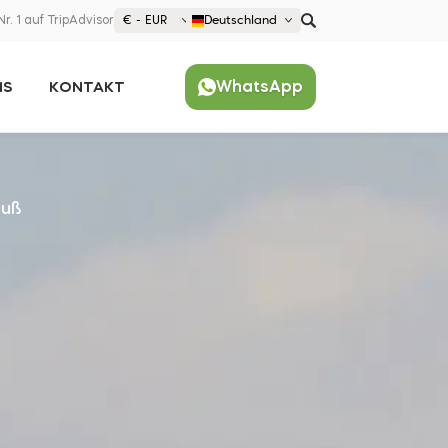
Nr. 1 auf TripAdvisor
€ - EUR
Deutschland
€ EUR
WhatsApp
NS
KONTAKT
£ GBP
$ USD
Beliebt
United States (English)
France (Français)
auß
Deutschland (Deutsch)
Nederland (Nederlands)
España (Español)
Americas
Argentina (Español)
Asia
Brazil (Português)
Japan (Japanese)
Europe
United States (English)
Croatia (Hrvatski)