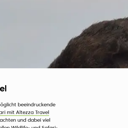
Czech Republic (Čeština)
Danmark (Dansk)
Suomi (Suomi)
France (Français)
Deutschland (Deutsch)
Italy (Italiano)
Latvia (Latviešu)
Nederland (Nederlands)
North Macedonia (Македонски)
Norway (Norsk)
el
Poland (Polski)
Россия (Русский)
möglicht beeindruckende
España (Español)
ari mit Altezza Travel
Sverige (Svenska)
achten und dabei viel
Schweiz (Deutsch)