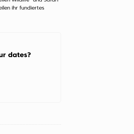
len Wildlife- und Safari-
Україна (Українська)
len ihr fundiertes
our dates?