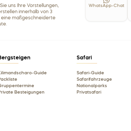
ie uns Ihre Vorstellungen,
WhatsApp-Chat
erstellen innerhalb von 3
 eine maßgeschneiderte
te.
Bergsteigen
Safari
Kilimandscharo-Guide
Safari-Guide
Packliste
Safarifahrzeuge
Gruppentermine
Nationalparks
Private Besteigungen
Privatsafari