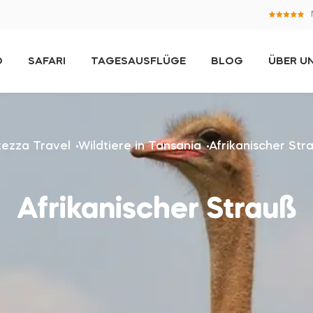
O
SAFARI
TAGESAUSFLÜGE
BLOG
ÜBER U
tezza Travel
Wildtiere in Tansania
Afrikanischer Str
Afrikanischer Strauß