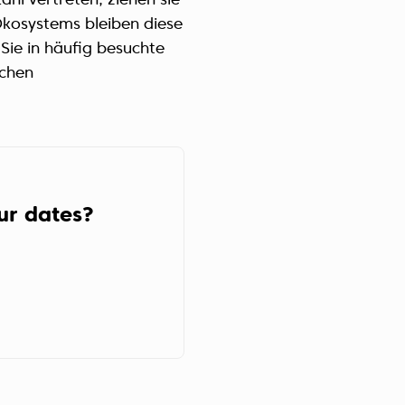
ahl vertreten, ziehen sie
Україна (Українська)
 Ökosystems bleiben diese
Sie in häufig besuchte
ichen
our dates?