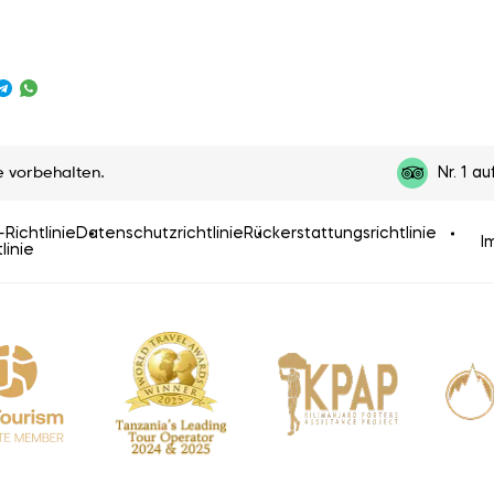
e vorbehalten.
Nr. 1 au
Richtlinie
Datenschutzrichtlinie
Rückerstattungsrichtlinie
I
linie
Be