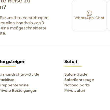
te Reise zu
n?
ie uns Ihre Vorstellungen,
WhatsApp-Chat
erstellen innerhalb von 3
 eine maßgeschneiderte
te.
Bergsteigen
Safari
Kilimandscharo-Guide
Safari-Guide
Packliste
Safarifahrzeuge
Gruppentermine
Nationalparks
Private Besteigungen
Privatsafari