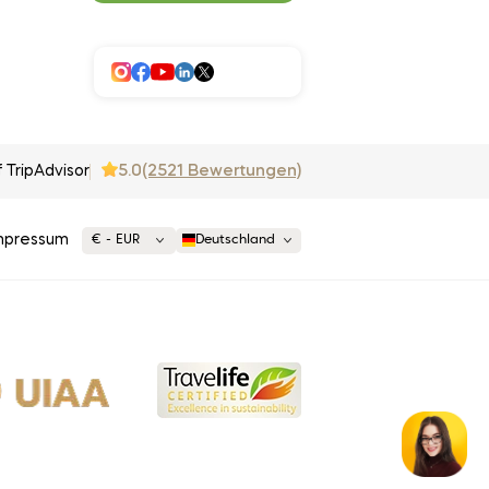
5.0
(2521 Bewertungen)
f TripAdvisor
mpressum
€ - EUR
Deutschland
€ EUR
£ GBP
$ USD
liebt
United States (English)
France (Français)
Deutschland (Deutsch)