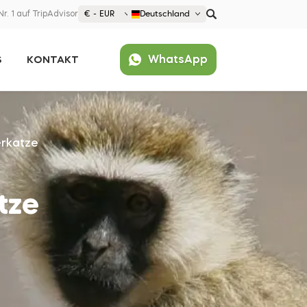
Nr. 1 auf TripAdvisor
€ - EUR
Deutschland
€ EUR
WhatsApp
S
KONTAKT
£ GBP
$ USD
Beliebt
United States (English)
France (Français)
erkatze
Deutschland (Deutsch)
Nederland (Nederlands)
España (Español)
tze
Americas
Argentina (Español)
Asia
Brazil (Português)
Japan (Japanese)
Europe
United States (English)
Croatia (Hrvatski)