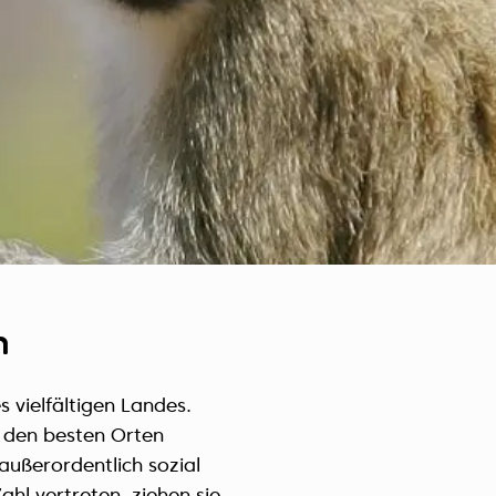
Czech Republic (Čeština)
Danmark (Dansk)
Suomi (Suomi)
France (Français)
Deutschland (Deutsch)
Italy (Italiano)
Latvia (Latviešu)
Nederland (Nederlands)
North Macedonia (Македонски)
Norway (Norsk)
n
Poland (Polski)
Россия (Русский)
 vielfältigen Landes.
España (Español)
u den besten Orten
Sverige (Svenska)
 außerordentlich sozial
Schweiz (Deutsch)