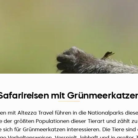
Safarireisen mit Grünmeerkatze
n mit Altezza Travel führen in die Nationalparks dieses
e der größten Populationen dieser Tierart und zählt z
e sich für Grünmeerkatzen interessieren. Die Tiere sind