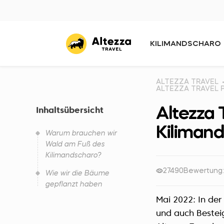
KILIMANDSCHARO
ALTEZZA TRAVEL
ALTEZZA TRAVEL 
Altezza
Inhaltsübersicht
Kiliman
Warum brauchen wir
Wald am Fuß des
Kilimandscharo?
27490
Bewertung:
Wie wir die Bäume
gepflanzt haben
Mai 2022: In de
und auch Besteig