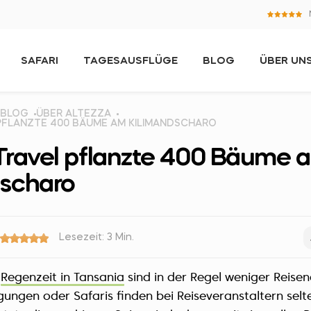
SAFARI
TAGESAUSFLÜGE
BLOG
ÜBER UN
BLOG
ÜBER ALTEZZA
PFLANZTE 400 BÄUME AM KILIMANDSCHARO
 Travel pflanzte 400 Bäume 
dscharo
Lesezeit: 3 Min.
r
Regenzeit in Tansania
sind in der Regel weniger Reise
ungen oder Safaris finden bei Reiseveranstaltern selte