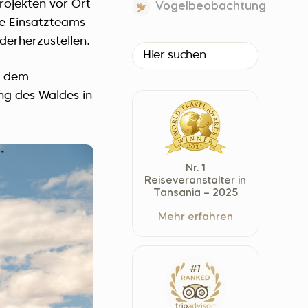
Projekten vor Ort
Vogelbeobachtung
Czech Republic (Čeština)
ne Einsatzteams
Danmark (Dansk)
derherzustellen.
Suomi (Suomi)
France (Français)
e dem
ng des Waldes in
Deutschland (Deutsch)
Italy (Italiano)
Latvia (Latviešu)
Nederland (Nederlands)
Nr. 1
North Macedonia (Македонски)
Reiseveranstalter in
Tansania – 2025
Norway (Norsk)
Mehr erfahren
Poland (Polski)
Россия (Русский)
España (Español)
Sverige (Svenska)
Schweiz (Deutsch)