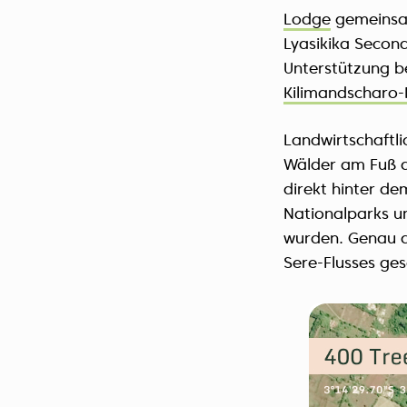
Lodge
gemeinsam
Lyasikika Second
Unterstützung be
Kilimandscharo-
Landwirtschaftl
Wälder am Fuß 
direkt hinter d
Nationalparks um
wurden. Genau d
Sere-Flusses ge