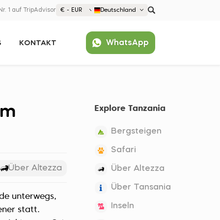
Nr. 1 auf TripAdvisor
€ - EUR
Deutschland
€ EUR
WhatsApp
S
KONTAKT
£ GBP
$ USD
Beliebt
United States (English)
France (Français)
am
Explore Tanzania
Deutschland (Deutsch)
Nederland (Nederlands)
Bergsteigen
España (Español)
Safari
Americas
Über Altezza
Über Altezza
Argentina (Español)
Asia
Über Tansania
Brazil (Português)
nde unterwegs,
Japan (Japanese)
Europe
Inseln
United States (English)
ner statt.
Croatia (Hrvatski)