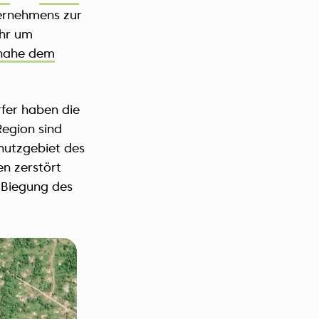
ernehmens zur
ahr um
nahe dem
fer haben die
Region sind
hutzgebiet des
en zerstört
 Biegung des