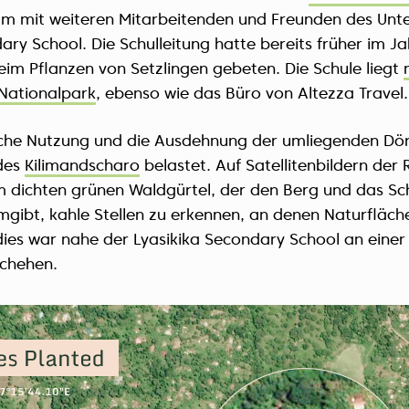
 mit weiteren Mitarbeitenden und Freunden des Unt
ary School. Die Schulleitung hatte bereits früher im J
im Pflanzen von Setzlingen gebeten. Die Schule liegt
Nationalpark
, ebenso wie das Büro von Altezza Travel.
iche Nutzung und die Ausdehnung der umliegenden Dör
des
Kilimandscharo
belastet. Auf Satellitenbildern der 
em dichten grünen Waldgürtel, der den Berg und das Sc
gibt, kahle Stellen zu erkennen, an denen Naturfläch
ies war nahe der Lyasikika Secondary School an einer
schehen.