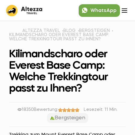
WhatsApp
ALTEZZA TRAVEL
BLOG
BERGSTEIGEN
KILIMANDSCHARO ODER EVEREST BASE CAMP:
WELCHE TREKKINGTOUR PASST ZU IHNEN?
Kilimandscharo oder
Everest Base Camp:
Welche Trekkingtour
passt zu Ihnen?
18350
Bewertung:
Lesezeit: 11 Min.
Bergsteigen