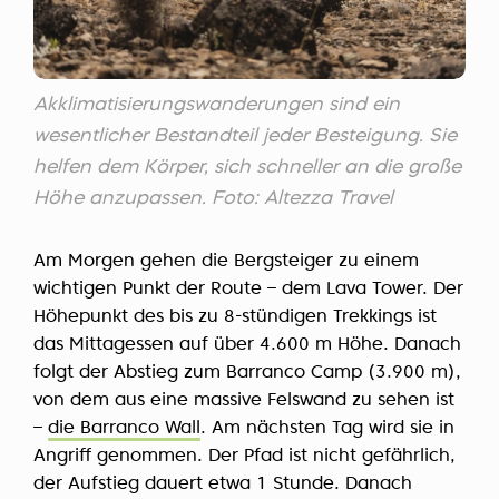
Akklimatisierungswanderungen sind ein
wesentlicher Bestandteil jeder Besteigung. Sie
helfen dem Körper, sich schneller an die große
Höhe anzupassen. Foto: Altezza Travel
Am Morgen gehen die Bergsteiger zu einem
wichtigen Punkt der Route – dem Lava Tower. Der
Höhepunkt des bis zu 8-stündigen Trekkings ist
das Mittagessen auf über 4.600 m Höhe. Danach
folgt der Abstieg zum Barranco Camp (3.900 m),
von dem aus eine massive Felswand zu sehen ist
–
die Barranco Wall
. Am nächsten Tag wird sie in
Angriff genommen. Der Pfad ist nicht gefährlich,
der Aufstieg dauert etwa 1 Stunde. Danach