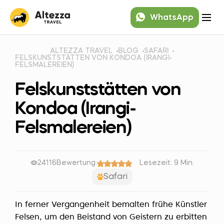
WhatsApp
ALTEZZA TRAVEL
BLOG
SAFARI
FELSKUNSTSTÄTTEN VON KONDOA (IRANGI-
FELSMALEREIEN)
Felskunststätten von
Kondoa (Irangi-
Felsmalereien)
24116
Bewertung:
Lesezeit: 9 Min.
Safari
In ferner Vergangenheit bemalten frühe Künstler
Felsen, um den Beistand von Geistern zu erbitten