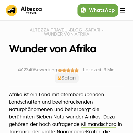
WhatsApp
ALTEZZA TRAVEL
BLOG
SAFARI
WUNDER VON AFRIKA
Wunder von Afrika
12340
Bewertung:
Lesezeit: 9 Min.
Safari
Afrika ist ein Land mit atemberaubenden
Landschaften und beeindruckenden
Naturphänomenen und beherbergt die
berühmten Sieben Naturwunder Afrikas. Dazu
gehören der hoch aufragende
Kilimandscharo
in
Tansania, der uralte
Ngorongoro-Krater
, die