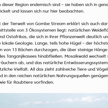
in dieser Region endemisch sind – sie haben sich in ge
ckelt und lassen sich nur hier beobachten.
t der Tierwelt von Gombe Stream erklärt sich auch dar
ittstelle von 3 Ökosystemen liegt: natürlichen Weidef
d Ostafrikas, die sich in ihrer Pflanzenwelt deutlich u
lokale Geologie. Lange, teils hohe Hügel – der höchste
n von 13 Bächen durchzogen, die über steinige Hänge
des Tanganjikasees hinabfließen. Mosaikwald wechselt 
träuchern ab, und das natürliche Entwässerungssystem 
liche Vielfalt. All das zieht zahlreiche Tiere und Vögel
nd in den reichen natürlichen Nahrungsquellen genüge
wie für Raubtiere vorfinden.