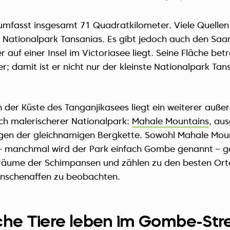
fasst insgesamt 71 Quadratkilometer. Viele Quellen
n Nationalpark Tansanias. Es gibt jedoch auch den Saa
r auf einer Insel im Victoriasee liegt. Seine Fläche bet
; damit ist er nicht nur der kleinste Nationalpark Tan
n der Küste des Tanganjikasees liegt ein weiterer auße
och malerischerer Nationalpark:
Mahale Mountains
, au
en der gleichnamigen Bergkette. Sowohl Mahale Moun
manchmal wird der Park einfach Gombe genannt – ge
räume der Schimpansen und zählen zu den besten Ort
nschenaffen zu beobachten.
he Tiere leben im Gombe-St