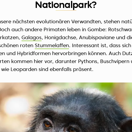
Nationalpark?
sere nächsten evolutionären Verwandten, stehen natü
 Doch auch andere Primaten leben in Gombe: Rotschw
rkatzen,
Galagos
, Honigdachse, Anubispaviane und di
schönen roten
Stummelaffen
. Interessant ist, dass sic
en und Hybridformen hervorbringen können. Auch Dutz
ten kommen hier vor, darunter Pythons, Buschvipern 
 wie Leoparden sind ebenfalls präsent.