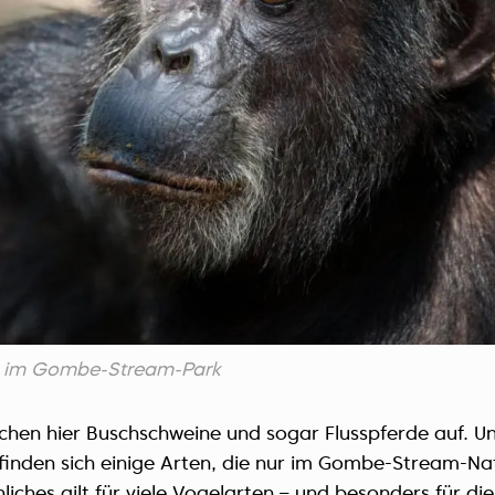
 im Gombe-Stream-Park
chen hier Buschschweine und sogar Flusspferde auf. U
 finden sich einige Arten, die nur im Gombe-Stream-Na
ches gilt für viele Vogelarten – und besonders für die