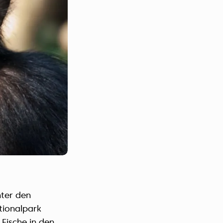
nter den
tionalpark
 Fische in den