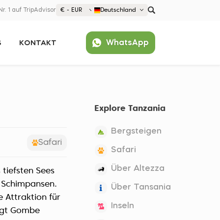
Nr. 1 auf TripAdvisor
€ - EUR
Deutschland
€ EUR
WhatsApp
S
KONTAKT
£ GBP
$ USD
Beliebt
United States (English)
France (Français)
Explore Tanzania
Deutschland (Deutsch)
Nederland (Nederlands)
Bergsteigen
España (Español)
Safari
Safari
Americas
Über Altezza
 tiefsten Sees
Argentina (Español)
Asia
r Schimpansen.
Über Tansania
Brazil (Português)
Japan (Japanese)
 Attraktion für
Europe
Inseln
United States (English)
iegt Gombe
Croatia (Hrvatski)