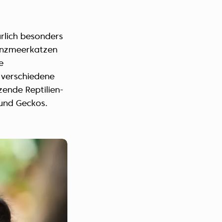
rlich besonders
anzmeerkatzen
e
h verschiedene
ende Reptilien-
und Geckos.