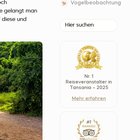
och
Vogelbeobachtung
Czech Republic (Čeština)
ie gelangt man
Danmark (Dansk)
 diese und
Suomi (Suomi)
France (Français)
Deutschland (Deutsch)
Italy (Italiano)
Latvia (Latviešu)
Nederland (Nederlands)
Nr. 1
North Macedonia (Македонски)
Reiseveranstalter in
Tansania – 2025
Norway (Norsk)
Mehr erfahren
Poland (Polski)
Россия (Русский)
España (Español)
Sverige (Svenska)
Schweiz (Deutsch)