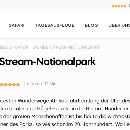
SAFARI
TAGESAUSFLÜGE
BLOG
ÜBER UN
BLOG
SAFARI
GOMBE-STREAM-NATIONALPARK
tream-Nationalpark
Lesezeit: 12 Min.
testen Wanderwege Afrikas führt entlang der Ufer des
durch Täler und Hügel – direkt in die Heimat Hunderte
der großen Menschenaffen ist bis heute die wichtigste
cher des Parks, so wie schon im 20. Jahrhundert. Wo l