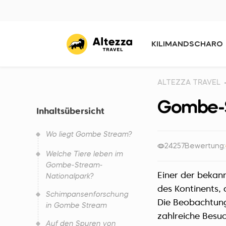
KILIMANDSCHARO
ALTEZZA TRAVEL
Gombe-S
Inhaltsübersicht
Wo liegt Gombe Stream?
24257
Bewertung:
Welche Tiere leben im
Gombe-Stream-
Einer der bekann
Nationalpark?
des Kontinents, 
Schimpansenforschung
Die Beobachtung 
in Gombe Stream
zahlreiche Besu
Auf den Spuren von