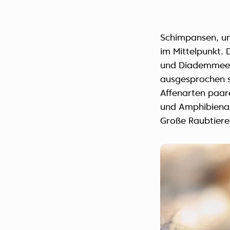
Schimpansen, un
im Mittelpunkt.
und Diademmee
ausgesprochen 
Affenarten paar
und Amphibienar
Große Raubtiere