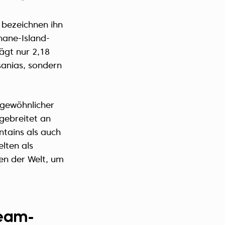
 bezeichnen ihn
nane-Island-
rägt nur 2,18
sanias, sondern
rgewöhnlicher
sgebreitet an
tains als auch
lten als
en der Welt, um
ream-