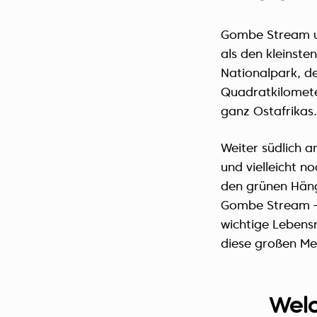
Gombe Stream um
als den kleinste
Nationalpark, de
Quadratkilometer
ganz Ostafrikas.
Weiter südlich a
und vielleicht n
den grünen Häng
Gombe Stream – 
wichtige Lebens
diese großen Me
Welc