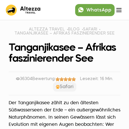
WhatsApp
ALTEZZA TRAVEL
BLOG
SAFARI
TANGANJIKASEE – AFRIKAS FASZINIERENDER SEE
Tanganjikasee – Afrikas
faszinierender See
36304
Bewertung:
Lesezeit: 16 Min.
Safari
Der Tanganjikasee zählt zu den ältesten
Süßwasserseen der Erde – ein außergewöhnliches
Naturphänomen. In seinen Gewässern lässt sich
Evolution mit eigenen Augen beobachten: Wer