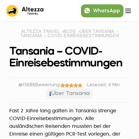
WhatsApp
ALTEZZA TRAVEL
BLOG
ÜBER TANSANIA
TANSANIA – COVID-EINREISEBESTIMMUNGEN
Tansania – COVID-
Einreisebestimmungen
15686
Bewertung:
Lesezeit: 4 Min.
Über Tansania
Fast 2 Jahre lang galten in Tansania strenge
COVID-Einreisebestimmungen. Alle
ausländischen Reisenden mussten bei der
Einreise einen gültigen PCR-Test vorlegen, der