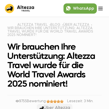
WhatsApp
ALTEZZA TRAVEL
BLOG
ÜBER ALTEZZA
WIR BRAUCHEN IHRE UNTERSTÜTZUNG: ALTEZZA
TRAVEL WURDE FÜR DIE WORLD TRAVEL AWARDS
2025 NOMINIERT!
Wir brauchen Ihre
Unterstützung: Altezza
Travel wurde für die
World Travel Awards
2025 nominiert!
9755
Bewertung:
Lesezeit: 3 Min.
Über Altezza