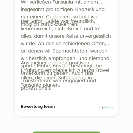
Wir verließen Tansania mit einem
insgesamt großartigen Eindruck und
nur einem Gedanken: so bald wie
Der Safari-Guide war freundlich,
möglich zurückzukehren!
kenntnisreich, einfallsreich und tat
alles, damit unsere Reise unvergesslich
wurde. An den verschiedenen Orten,
an denen wir übernachteten, wurden
wir herzlich empfangen, und niemand
Aus meiner eigenen positiven
sparte Mühe, uns die bestmögliche
Erfahrung empfehle ich Altezza Travel
Unterkunft zu geben. Auch das
allen, die einen Safariurlaub in
Transferteam war engagiert und
Tansania planen.
professionell.
Bewertung lesen