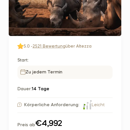
5.0 -
2521 Bewertung
über Altezza
Start:
Zu jedem Termin
Dauer:
14 Tage
Leicht
Körperliche Anforderung:
€4,992
Preis ab