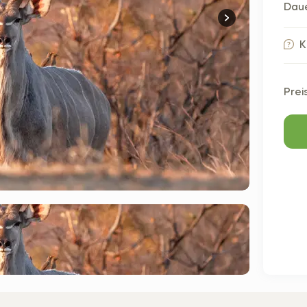
Daue
K
Prei