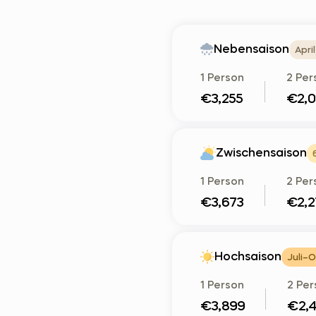
Nebensaison
Apri
1 Person
2 Per
€3,255
€2,0
Zwischensaison
1 Person
2 Per
€3,673
€2,2
Hochsaison
Juli–O
1 Person
2 Pe
€3,899
€2,