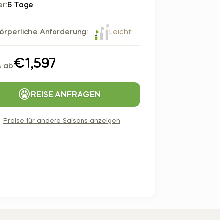
r:
6 Tage
Czech Republic (Čeština)
Danmark (Dansk)
Leicht
örperliche Anforderung:
Suomi (Suomi)
France (Français)
€1,597
s ab
Deutschland (Deutsch)
Italy (Italiano)
REISE ANFRAGEN
Latvia (Latviešu)
Nederland (Nederlands)
Preise für andere Saisons anzeigen
North Macedonia (Македонски)
Norway (Norsk)
Poland (Polski)
Россия (Русский)
España (Español)
Sverige (Svenska)
Schweiz (Deutsch)