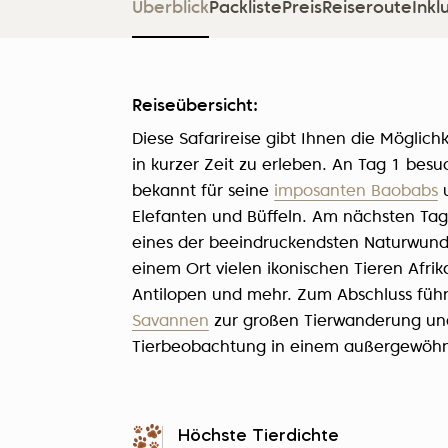
Überblick
Packliste
Preis
Reiseroute
Inkl
Reiseübersicht:
Diese Safarireise gibt Ihnen die Möglich
in kurzer Zeit zu erleben. An Tag 1 bes
bekannt für seine
imposanten Baobabs
u
Elefanten und Büffeln. Am nächsten Ta
eines der beeindruckendsten Naturwunde
einem Ort vielen ikonischen Tieren Afri
Antilopen und mehr. Zum Abschluss füh
Savannen
zur großen Tierwanderung und
Tierbeobachtung in einem außergewöhnli
Höchste Tierdichte