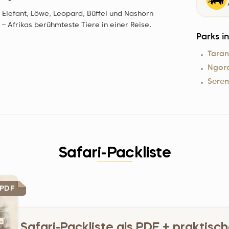
Elefant, Löwe, Leopard, Büffel und Nashorn
– Afrikas berühmteste Tiere in einer Reise.
Parks 
Taran
Ngor
Seren
Safari-Packliste
 PDF
Safari-Packliste als PDF + praktisc