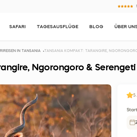
SAFARI
TAGESAUSFLÜGE
BLOG
ÜBER UN
RIREISEN IN TANSANIA
TANSANIA KOMPAKT: TARANGIRE, NGORONGORO
angire, Ngorongoro & Serengeti
5.
Start