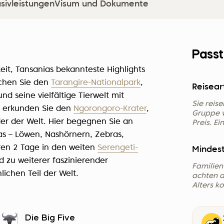
usivleistungen
Visum und Dokumente
Passt
keit, Tansanias bekannteste Highlights
uchen Sie den
Tarangire-Nationalpark
,
Reisear
nd seine vielfältige Tierwelt mit
Sie reis
g erkunden Sie den
Ngorongoro-Krater
,
Gruppe v
r der Welt. Hier begegnen Sie an
Preis. E
kas – Löwen, Nashörnern, Zebras,
ren 2 Tage in den weiten
Serengeti-
Mindest
 zu weiterer faszinierender
Familien
chen Teil der Welt.
achten d
Alters k
Die Big Five