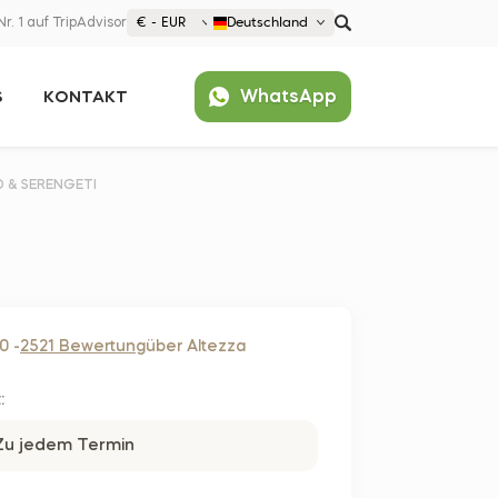
Nr. 1 auf TripAdvisor
€ - EUR
Deutschland
€ EUR
WhatsApp
S
KONTAKT
£ GBP
$ USD
Beliebt
United States (English)
 & SERENGETI
France (Français)
Deutschland (Deutsch)
Nederland (Nederlands)
España (Español)
0 -
2521 Bewertung
über Altezza
Americas
Argentina (Español)
:
Asia
Brazil (Português)
Japan (Japanese)
Zu jedem Termin
Europe
United States (English)
Croatia (Hrvatski)