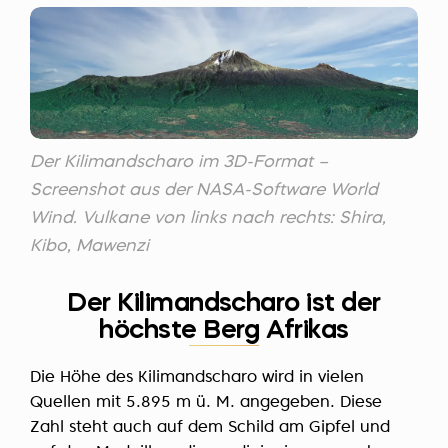
Der Kilimandscharo im 3D-Format –
Screenshot aus der NASA-Software World
Wind. Vulkane von links nach rechts: Shira,
Kibo, Mawenzi
Der Kilimandscharo ist der
höchste Berg Afrikas
Die Höhe des Kilimandscharo wird in vielen
Quellen mit 5.895 m ü. M. angegeben. Diese
Zahl steht auch auf dem Schild am Gipfel und