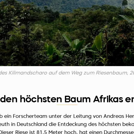
es Kilimandscharo auf dem Weg zum Riesenbaum, 2
 den höchsten Baum Afrikas e
b ein Forscherteam unter der Leitung von Andreas H
reuth in Deutschland die Entdeckung des höchsten bek
Dieser Riese ist 81,5 Meter hoch, hat einen Durchmesse