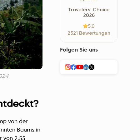
Україна (Українська)
Travelers' Choice
2026
5.0
2521 Bewertungen
Folgen Sie uns
024
ntdeckt?
emp von der
annten Baums in
r von 2,55