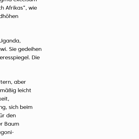
h Afrikas“, wie
rdhöhen
 Uganda,
wi. Sie gedeihen
resspiegel. Die
tern, aber
mäßig leicht
eit,
ng, sich beim
ür den
der Baum
agoni-