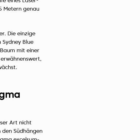
fe eines Laser-
,5 Metern genau
r. Die einzige
n Sydney Blue
 Baum mit einer
t erwähnenswert,
wächst.
agma
er Art nicht
an den Südhängen
ragma excelsum-