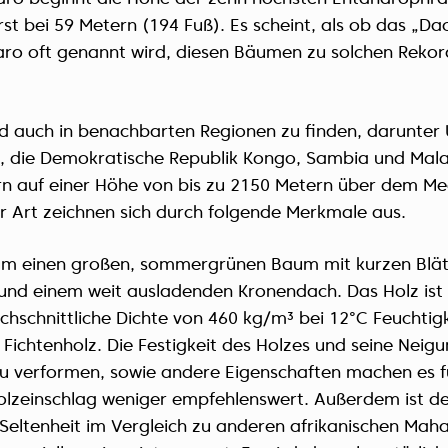
t bei 59 Metern (194 Fuß). Es scheint, als ob das „Dac
aro oft genannt wird, diesen Bäumen zu solchen Reko
d auch in benachbarten Regionen zu finden, darunter
, die Demokratische Republik Kongo, Sambia und Mala
rn auf einer Höhe von bis zu 2150 Metern über dem Mee
r Art zeichnen sich durch folgende Merkmale aus.
 um einen großen, sommergrünen Baum mit kurzen Blät
und einem weit ausladenden Kronendach. Das Holz ist 
chschnittliche Dichte von 460 kg/m³ bei 12°C Feuchtigk
 Fichtenholz. Die Festigkeit des Holzes und seine Neigu
zu verformen, sowie andere Eigenschaften machen es f
olzeinschlag weniger empfehlenswert. Außerdem ist 
Seltenheit im Vergleich zu anderen afrikanischen Mah