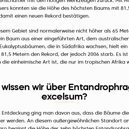
enschaftler mit den nötigen Werkzeugen zurück. Mit Hil
ers konnten sie die Höhe des höchsten Baums mit 81
amit einen neuen Rekord bestätigen.
sem Gebiet sind normalerweise nicht höher als 65 Mete
n Baum aus einer eingeführten Art, dem australische
Eukalyptusbäumen, die in Südafrika wachsen, hielt ein
81,5 Metern den Rekord, der jedoch 2006 starb. Es is
 die einheimische Art ist, die nur im tropischen Afrika 
 wissen wir über Entandrophr
excelsum?
n Entdeckung ging man davon aus, dass die Bäume dies
ter werden. An diesem außergewöhnlichen Standort 
aro beginnt die Höhe der zehn höchsten Entandroph