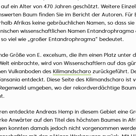
 auf ein
Alter von 470 Jahren
geschätzt. Weitere Einzel
swerten Baum finden Sie im Bericht der Autoren. Für
rhalb Afrikas keine gebräuchlichen Namen, so dass sie i
einischen wissenschaftlichen Namen Entandrophragma
s so viel wie „großer Entandrophragma“ bedeutet.
nde Größe von E. excelsum, die ihm einen Platz unter 
elt einbrachte, wird von Wissenschaftlern auf das gü
chen Vulkanboden des
Kilimandscharo
zurückgeführt. D
nsania entdeckt. Diese Seite des Kilimandscharo ist 
 Regenwald umgeben, wo der rekordverdächtige Baum 
t.
ren entdeckte Andreas Hemp in diesem Gebiet eine G
rke Anwärter auf den Titel des höchsten Baumes in Afr
en konnten damals jedoch nicht vorgenommen werden