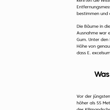
kehrten die Wiss
Entfernungsmess
bestimmen und d
Die Bäume in die
Ausnahme war ei
Gum. Unter den 
Höhe von genau 
dass E. excelsum
Was
Vor der jüngste
höher als 55 Me
des Kilimandsch