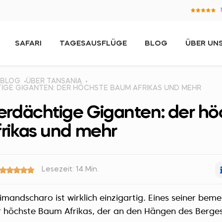
SAFARI
TAGESAUSFLÜGE
BLOG
ÜBER UN
BLOG
ÜBER TANSANIA
GE GIGANTEN: DER HÖCHSTE BAUM AFRIKAS UND MEHR
erdächtige Giganten: der hö
rikas und mehr
Lesezeit: 14 Min.
limandscharo ist wirklich einzigartig. Eines seiner be
r höchste Baum Afrikas, der an den Hängen des Berge