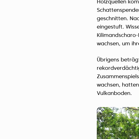
Holzquellen komm
Schattenspender
geschnitten. Nac
eingestuft. Wiss
Kilimandscharo-
wachsen, um ihr
Übrigens beträgt
rekordverdächti
Zusammenspiels 
wachsen, hatten
Vulkanboden.