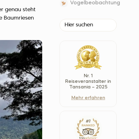
Vogelbeobachtung
Czech Republic (Čeština)
er genau steht
Danmark (Dansk)
re Baumriesen
Suomi (Suomi)
France (Français)
Deutschland (Deutsch)
Italy (Italiano)
Latvia (Latviešu)
Nederland (Nederlands)
Nr. 1
North Macedonia (Македонски)
Reiseveranstalter in
Tansania – 2025
Norway (Norsk)
Mehr erfahren
Poland (Polski)
Россия (Русский)
España (Español)
Sverige (Svenska)
Schweiz (Deutsch)