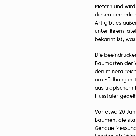
Metern und wird
diesen bemerken
Art gibt es auße
unter ihrem lat
bekannt ist, wa
Die beeindrucke
Baumarten der W
den mineralrei
am Südhang in Ta
aus tropischem
Flusstäler gedeih
Vor etwa 20 Jah
Bäumen, die sta
Genaue Messung