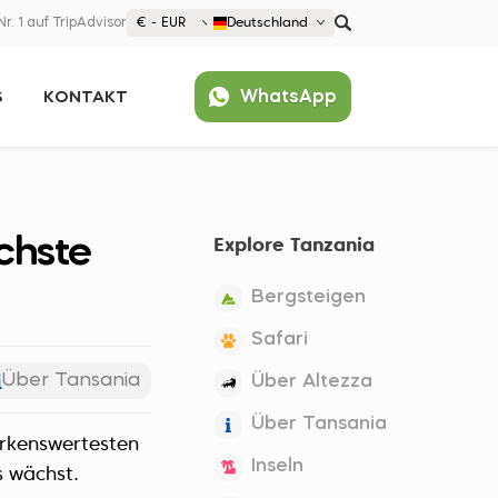
Nr. 1 auf TripAdvisor
€ - EUR
Deutschland
€ EUR
WhatsApp
S
KONTAKT
£ GBP
$ USD
Beliebt
United States (English)
France (Français)
chste
Explore Tanzania
Deutschland (Deutsch)
Nederland (Nederlands)
Bergsteigen
España (Español)
Safari
Americas
Über Tansania
Über Altezza
Argentina (Español)
Asia
Über Tansania
Brazil (Português)
merkenswertesten
Japan (Japanese)
Europe
Inseln
United States (English)
s wächst.
Croatia (Hrvatski)