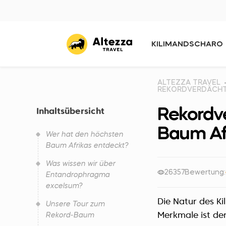
KILIMANDSCHARO
ALTEZZA TRAVEL
REKORDVERDÄCHTI
Rekordv
Inhaltsübersicht
Baum Af
Wer hat den höchsten
Baum Afrikas entdeckt?
Was wissen wir über
26357
Bewertung:
Entandrophragma
excelsum?
Die Natur des Ki
Unsere Tour zum
Merkmale ist de
Rekord-Baum