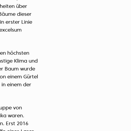
heiten über
 Bäume dieser
n erster Linie
 excelsum
den höchsten
nstige Klima und
er Baum wurde
von einem Gürtel
in einem der
ruppe von
ika waren.
. Erst 2016