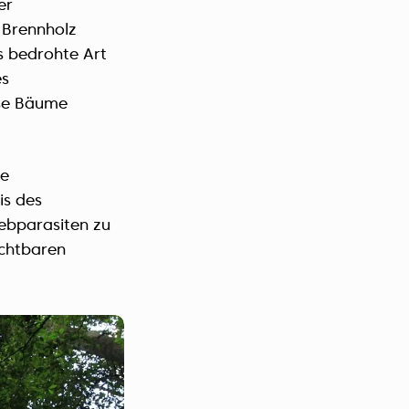
er
 Brennholz
ls bedrohte Art
es
ese Bäume
ie
is des
Rebparasiten zu
uchtbaren