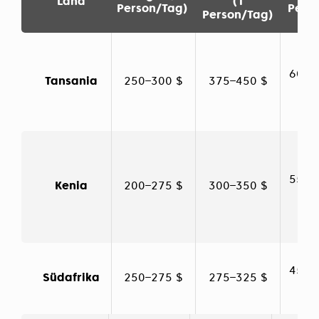
Land
(1
Person/Tag)
Pers
Person/Tag)
600–
Tansania
250–300 $
375–450 $
550–
Kenia
200–275 $
300–350 $
450–
Südafrika
250–275 $
275–325 $