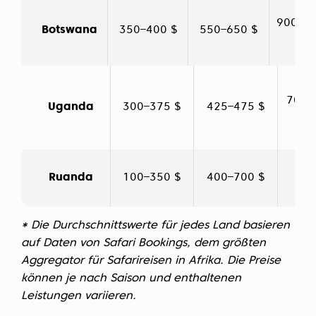
900–1.
Botswana
350–400 $
550–650 $
$
700–
Uganda
300–375 $
425–475 $
2.
Ruanda
100–350 $
400–700 $
3.6
* Die Durchschnittswerte für jedes Land basieren
auf Daten von Safari Bookings, dem größten
Aggregator für Safarireisen in Afrika. Die Preise
können je nach Saison und enthaltenen
Leistungen variieren.