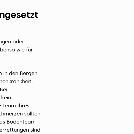
ngesetzt
ungen oder
ebenso wie für
n in den Bergen
henkrankheit,
Bei
 kein
e Team Ihres
schmerzen sollten
 Das Bodenteam
errettungen sind