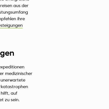
reisen aus der
istungsumfang
pfehlen ihre
esteigungen
ngen
expeditionen
er medizinischer
h unerwartete
urkatastrophen
ilft, auf
t zu sein.