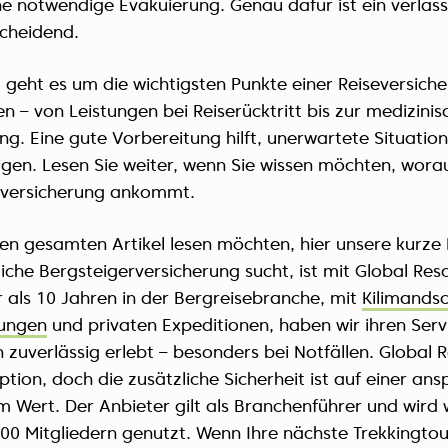
ne notwendige Evakuierung. Genau dafür ist ein verläss
scheidend.
l geht es um die wichtigsten Punkte einer Reiseversiche
 – von Leistungen bei Reiserücktritt bis zur medizinis
ng. Eine gute Vorbereitung hilft, unerwartete Situati
igen. Lesen Sie weiter, wenn Sie wissen möchten, worau
eversicherung ankommt.
den gesamten Artikel lesen möchten, hier unsere kurze
liche Bergsteigerversicherung sucht, ist mit Global Res
 als 10 Jahren in der Bergreisebranche, mit
Kilimands
ungen
und privaten Expeditionen, haben wir ihren Servi
zuverlässig erlebt – besonders bei Notfällen. Global Re
ption, doch die zusätzliche Sicherheit ist auf einer ans
 Wert. Der Anbieter gilt als Branchenführer und wird 
00 Mitgliedern genutzt. Wenn Ihre nächste Trekkingtou