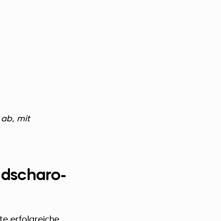
 ab, mit
ndscharo-
te erfolgreiche