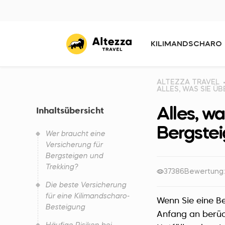
KILIMANDSCHARO
ALTEZZA TRAVEL
ALLES, WAS SIE 
Alles, w
Inhaltsübersicht
Bergste
Wer braucht eine
Versicherung für
Bergsteigen und
Trekking?
37386
Bewertung:
Die beste Versicherung
für eine Kilimandscharo-
Wenn Sie eine Be
Besteigung
Anfang an berüc