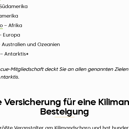
Südamerika
damerika
ro
– Afrika
– Europa
 Australien und Ozeanien
– Antarktis*
cue-Mitgliedschaft deckt Sie an allen genannten Zielen
tarktis.
e Versicherung für eine Kilima
Besteigung
größte Veranstalter am Kilimandscharo und hat hunder