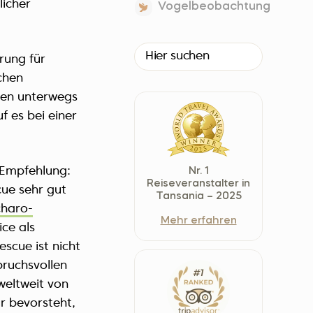
licher
Vogelbeobachtung
Czech Republic (Čeština)
Danmark (Dansk)
Suomi (Suomi)
rung für
France (Français)
chen
onen unterwegs
Deutschland (Deutsch)
f es bei einer
Italy (Italiano)
Latvia (Latviešu)
Nederland (Nederlands)
 Empfehlung:
Nr. 1
North Macedonia (Македонски)
Reiseveranstalter in
cue sehr gut
Tansania – 2025
Norway (Norsk)
charo-
Mehr erfahren
Poland (Polski)
ce als
Россия (Русский)
scue ist nicht
pruchsvollen
España (Español)
weltweit von
Sverige (Svenska)
r bevorsteht,
Schweiz (Deutsch)