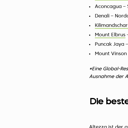
Aconcagua – 
Denali – Nor
Kilimandscha
Mount Elbrus
Puncak Jaya –
Mount Vinson 
*Eine Global-Res
Ausnahme der An
Die best
Altezza ist der 