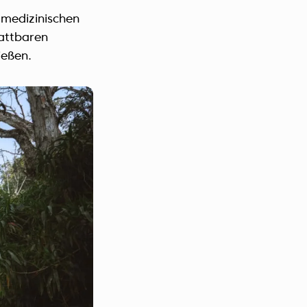
 medizinischen
tattbaren
ießen.