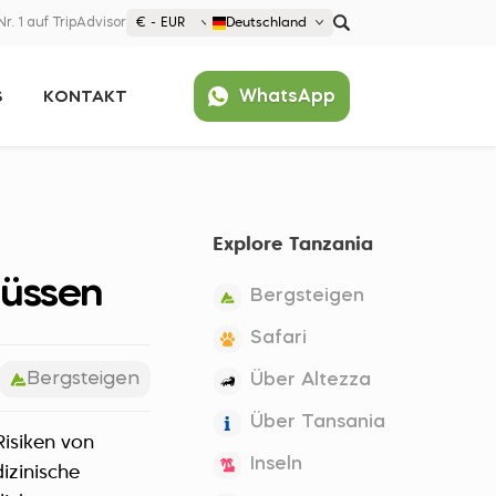
Nr. 1 auf TripAdvisor
€ - EUR
Deutschland
€ EUR
WhatsApp
S
KONTAKT
£ GBP
$ USD
Beliebt
United States (English)
France (Français)
Explore Tanzania
Deutschland (Deutsch)
Nederland (Nederlands)
müssen
Bergsteigen
España (Español)
Safari
Americas
Bergsteigen
Über Altezza
Argentina (Español)
Asia
Über Tansania
Brazil (Português)
Risiken von
Japan (Japanese)
Europe
Inseln
United States (English)
izinische
Croatia (Hrvatski)