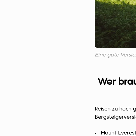
Eine gute Versi
Wer brau
Reisen zu hoch g
Bergsteigervers
Mount Everes