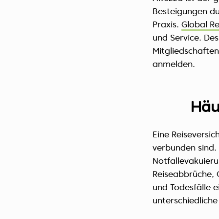
Besteigungen dur
Praxis.
Global R
und Service. De
Mitgliedschaften
anmelden.
Häu
Eine Reiseversic
verbunden sind.
Notfallevakuieru
Reiseabbrüche, 
und Todesfälle e
unterschiedlich