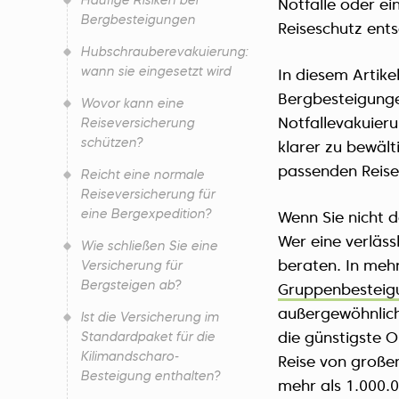
Häufige Risiken bei
Notfälle oder ei
Bergbesteigungen
Reiseschutz ent
Hubschrauberevakuierung:
wann sie eingesetzt wird
In diesem Artike
Bergbesteigungen
Wovor kann eine
Notfallevakuieru
Reiseversicherung
schützen?
klarer zu bewält
passenden Reis
Reicht eine normale
Reiseversicherung für
eine Bergexpedition?
Wenn Sie nicht 
Wer eine verläss
Wie schließen Sie eine
beraten. In mehr
Versicherung für
Bergsteigen ab?
Gruppenbesteig
außergewöhnlich 
Ist die Versicherung im
Standardpaket für die
die günstigste O
Kilimandscharo-
Reise von großem
Besteigung enthalten?
mehr als 1.000.0