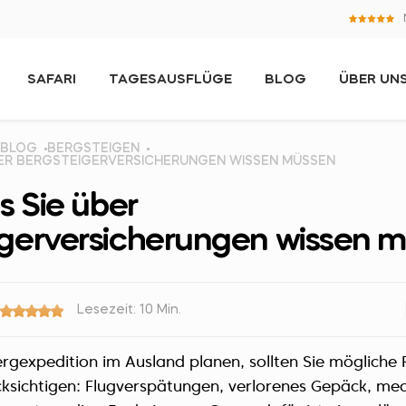
SAFARI
TAGESAUSFLÜGE
BLOG
ÜBER UN
BLOG
BERGSTEIGEN
ÜBER BERGSTEIGERVERSICHERUNGEN WISSEN MÜSSEN
as Sie über
igerversicherungen wissen 
Lesezeit: 10 Min.
rgexpedition im Ausland planen, sollten Sie mögliche 
ksichtigen: Flugverspätungen, verlorenes Gepäck, med